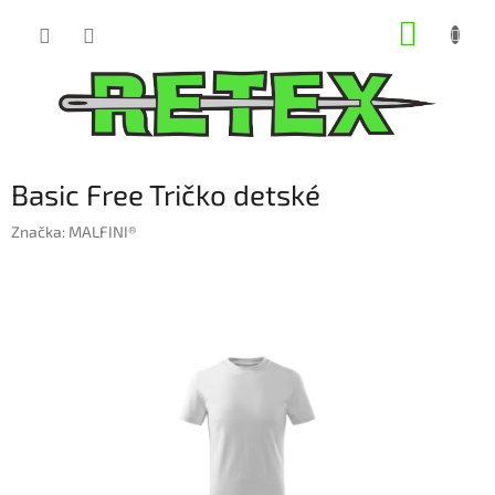
Prejsť
NÁKUP
na
obsah
KOŠÍK
Basic Free Tričko detské
Značka:
MALFINI®