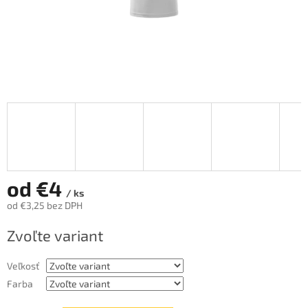
od
€4
/ ks
od
€3,25
bez DPH
Jednotková
Zvoľte variant
cena:
Veľkosť
Farba