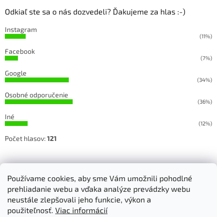
Odkiaľ ste sa o nás dozvedeli? Ďakujeme za hlas :-)
Instagram
(11%)
Facebook
(7%)
Google
(34%)
Osobné odporučenie
(36%)
Iné
(12%)
Počet hlasov:
121
Sledujete našu prácu na Facebooku a Instagrame
Používame cookies, aby sme Vám umožnili pohodlné
prehliadanie webu a vďaka analýze prevádzky webu
neustále zlepšovali jeho funkcie, výkon a
použiteľnosť.
Viac informácií