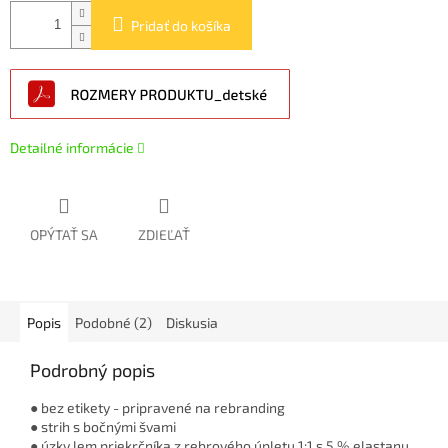
Pridať do košíka
Detailné informácie
OPÝTAŤ SA
ZDIEĽAŤ
Popis
Podobné (2)
Diskusia
Podrobný popis
● bez etikety - pripravené na rebranding
● strih s bočnými švami
● úzky lem priekrčníka z rebrového úpletu 1:1 s 5 % elastanu