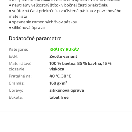
● neutrálny veľkostný štítok v bočnej časti priekrčníku
● vnútorná časť priekrčníka začistená páskou z povrchového
materiálu
● spevnenie ramenných švov páskou
● silikónová úprava
Dodatočné parametre
Kategória
:
KRÁTKY RUKÁV
EAN
:
Zvoľte variant
Materiálové
100 % bavlna, 85 % bavlna, 15 %
zloženie
:
viskóza
Prateľné na
:
40 °C, 30 °C
Gramáž
:
160 g/m²
Úpravy
:
silikónová úprava
Etiketa
:
label free
Z
á
p