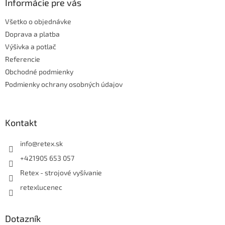
ä
Informácie pre vás
t
Všetko o objednávke
i
e
Doprava a platba
Výšivka a potlač
Referencie
Obchodné podmienky
Podmienky ochrany osobných údajov
Kontakt
info
@
retex.sk
+421905 653 057
Retex - strojové vyšívanie
retexlucenec
Dotazník