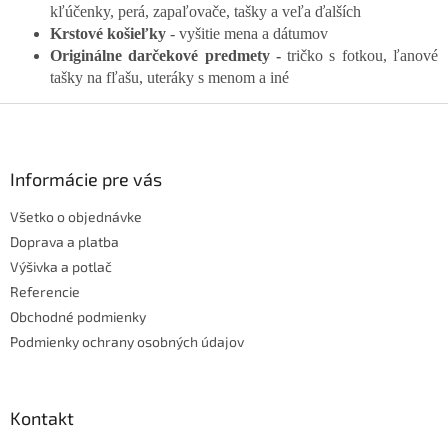
kľúčenky, perá, zapaľovače, tašky a veľa ďalších
Krstové košieľky
- vyšitie mena a dátumov
Originálne darčekové predmety -
tričko s fotkou, ľanové
tašky na fľašu, uteráky s menom a iné
Z
á
p
ä
Informácie pre vás
t
Všetko o objednávke
i
e
Doprava a platba
Výšivka a potlač
Referencie
Obchodné podmienky
Podmienky ochrany osobných údajov
Kontakt