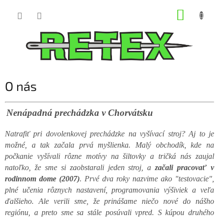
Prejsť
NÁKUP
na
obsah
KOŠÍK
O nás
Nenápadná prechádzka v Chorvátsku
Natrafiť pri dovolenkovej prechádzke na vyšívací stroj? Aj to je
možné, a tak začala prvá myšlienka. Malý obchodík, kde na
počkanie vyšívali rôzne motívy na šiltovky a tričká nás zaujal
natoľko, že sme si zaobstarali jeden stroj, a
začali pracovať v
rodinnom dome (2007)
. Prvé dva roky nazvime ako "testovacie",
plné učenia rôznych nastavení, programovania výšiviek a veľa
ďalšieho. Ale verili sme, že prinášame niečo nové do nášho
regiónu, a preto sme sa stále posúvali vpred. S kúpou druhého