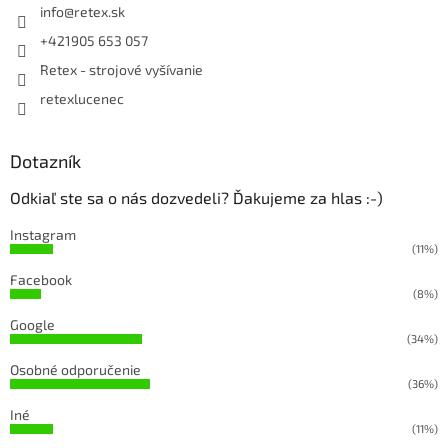
info
@
retex.sk
+421905 653 057
Retex - strojové vyšívanie
retexlucenec
Dotazník
Odkiaľ ste sa o nás dozvedeli? Ďakujeme za hlas :-)
Instagram
(11%)
Facebook
(8%)
Google
(34%)
Osobné odporučenie
(36%)
Iné
(11%)