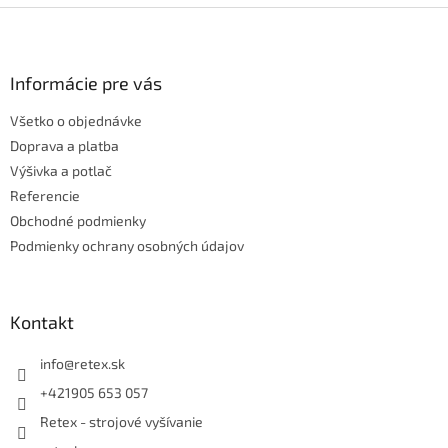
l
Z
á
á
d
p
a
ä
Informácie pre vás
c
t
i
Všetko o objednávke
i
e
p
e
Doprava a platba
r
Výšivka a potlač
v
Referencie
k
Obchodné podmienky
y
v
Podmienky ochrany osobných údajov
ý
p
i
s
Kontakt
u
info
@
retex.sk
+421905 653 057
Retex - strojové vyšívanie