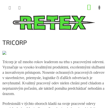
Prejsť
NÁKUP
na
obsah
KOŠÍK
TRICORP
Tricorp je už mnoho rokov leaderom na trhu s pracovnými odevmi.
Vyznačuje sa vysoko kvalitnými produktmi, excelentnými službami
a inovatívnym prístupom. Nosenie ochranných pracovných odevov
v stavebníctve, priemysle, logistike či ďalších odvetviach je
nevyhnutné. Kvalitný pracovný odev nielen chráni pred chladom a
nepriaznivým počasím, ale taktiež pomáha predchádzať nehodám a
úrazom.
Profesionáli v týchto oboroch kladú na svoje pracovné odevy