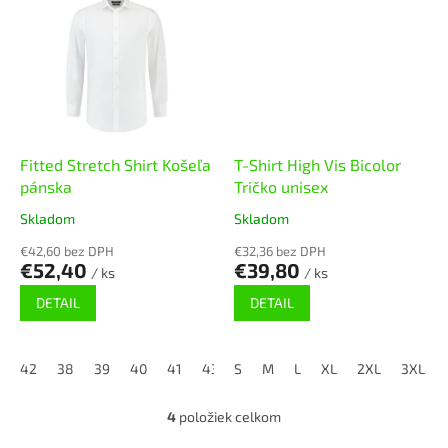
Fitted Stretch Shirt Košeľa
T-Shirt High Vis Bicolor
pánska
Tričko unisex
Skladom
Skladom
€42,60 bez DPH
€32,36 bez DPH
€52,40
€39,80
/ ks
/ ks
DETAIL
DETAIL
42
38
39
40
41
43
S
44
M
45
L
46
XL
37
2XL
3XL
4
položiek celkom
O
v