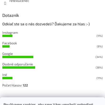
retexlucenec
Dotazník
Odkiaľ ste sa o nás dozvedeli? Ďakujeme za hlas :-)
Instagram
(11%)
Facebook
(8%)
Google
(34%)
Osobné odporučenie
(36%)
Iné
(11%)
Počet hlasov:
122
Sledujete našu prácu na Facebooku a Instagrame
Používame cookies, aby sme Vám umožnili pohodlné