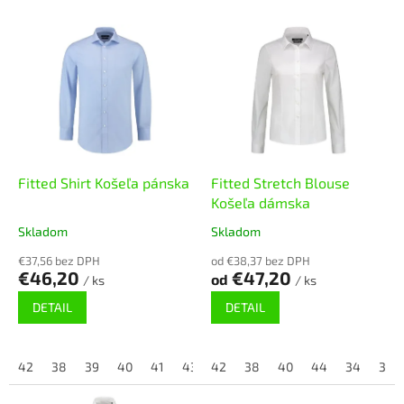
i
V
e
ý
p
p
r
i
o
s
d
p
u
r
k
o
t
d
Fitted Shirt Košeľa pánska
Fitted Stretch Blouse
o
u
Košeľa dámska
v
k
Skladom
Skladom
t
o
€37,56 bez DPH
od €38,37 bez DPH
€46,20
€47,20
od
v
/ ks
/ ks
DETAIL
DETAIL
42
38
39
40
41
43
42
44
38
45
40
46
44
37
34
36