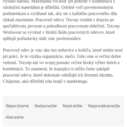
vysoké nároky. Maximálna voľnosť pri pohybe v kombinácii s
odolnými materiálmi je dôležitá. Odolné voči poveternostným
podmienkam a vyrábané tak, aby ste z každého pracovného dňa
získali maximum. Pracovné odevy Tricorp vznikli z dopytu po
spoľahlivom, pevnom a pohodlnom pracovnom oblečení. Tricorp
Workwear sa vyvinul v širokú škálu pracovných odevov, ktoré
splňujú požiadavky stále viac profesionálov.
Pracovný odev je viac ako len nohavice a košeľa, ktoré niekto nosí
pri práci. Je to vizitka organizácie, niečo, čoho sme si veľmi dobre
vedomí. Tricorp má vo svojej ponuke veľmi široký výber farieb a
kombinácii. To znamená, že kupujúci si môžu často zakúpiť
pracovné odevy, ktoré dokonale odrážajú ich firemnú identitu.
Chápeme, akú dôležitú rolu hrajú v marketingu.
R
a
Odporúčame
Najlacnejšie
Najdrahšie
Najpredávanejšie
d
e
Abecedne
n