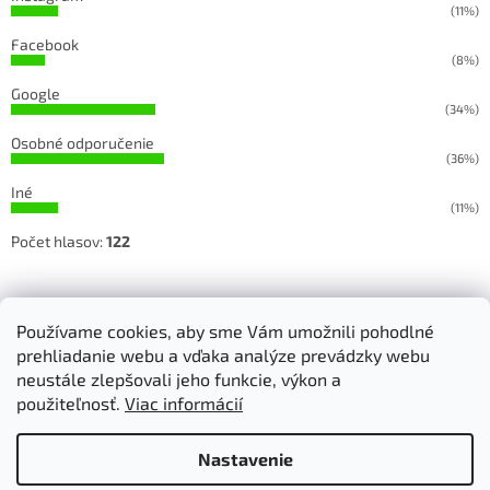
(11%)
Facebook
(8%)
Google
(34%)
Osobné odporučenie
(36%)
Iné
(11%)
Počet hlasov:
122
Sledujete našu prácu na Facebooku a Instagrame
Používame cookies, aby sme Vám umožnili pohodlné
prehliadanie webu a vďaka analýze prevádzky webu
neustále zlepšovali jeho funkcie, výkon a
použiteľnosť.
Viac informácií
Vytvoril Shoptet
Nastavenie