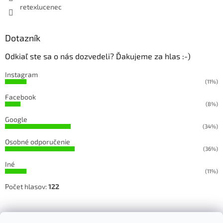
retexlucenec
Dotazník
Odkiaľ ste sa o nás dozvedeli? Ďakujeme za hlas :-)
Instagram
(11%)
Facebook
(8%)
Google
(34%)
Osobné odporučenie
(36%)
Iné
(11%)
Počet hlasov:
122
Sledujete našu prácu na Facebooku a Instagrame