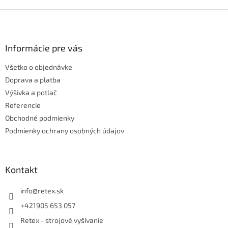
Z
á
p
ä
Informácie pre vás
t
Všetko o objednávke
i
e
Doprava a platba
Výšivka a potlač
Referencie
Obchodné podmienky
Podmienky ochrany osobných údajov
Kontakt
info
@
retex.sk
+421905 653 057
Retex - strojové vyšívanie