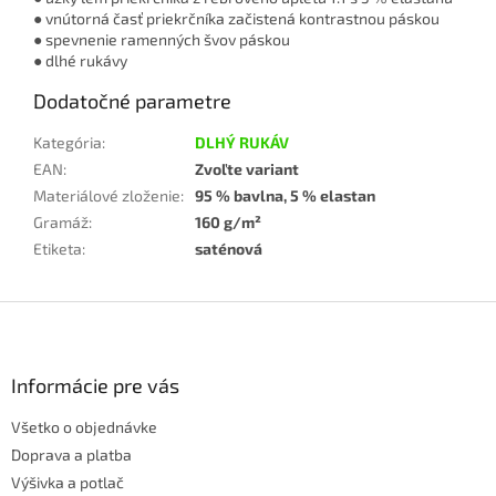
● vnútorná časť priekrčníka začistená kontrastnou páskou
● spevnenie ramenných švov páskou
● dlhé rukávy
Dodatočné parametre
Kategória
:
DLHÝ RUKÁV
EAN
:
Zvoľte variant
Materiálové zloženie
:
95 % bavlna, 5 % elastan
Gramáž
:
160 g/m²
Etiketa
:
saténová
Z
á
p
ä
Informácie pre vás
t
Všetko o objednávke
i
e
Doprava a platba
Výšivka a potlač