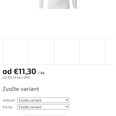
od
€11,30
/ ks
od
€9,19
bez DPH
Jednotková
Zvoľte variant
cena:
Veľkosť
Farba