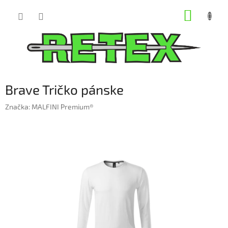
Prejsť
NÁKUP
na
obsah
KOŠÍK
Brave Tričko pánske
Značka:
MALFINI Premium®