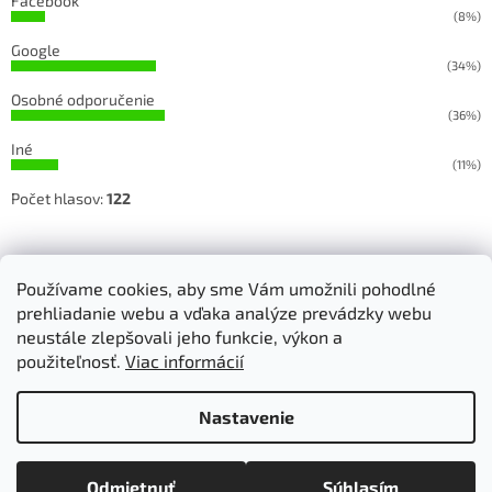
Facebook
(8%)
Google
(34%)
Osobné odporučenie
(36%)
Iné
(11%)
Počet hlasov:
122
Sledujete našu prácu na Facebooku a Instagrame
Používame cookies, aby sme Vám umožnili pohodlné
prehliadanie webu a vďaka analýze prevádzky webu
neustále zlepšovali jeho funkcie, výkon a
použiteľnosť.
Viac informácií
Vytvoril Shoptet
Nastavenie
Copyright 2026
RETEX, s.r.o. - strojové vyšívanie
. Všetky práva
Odmietnuť
Súhlasím
vyhradené.