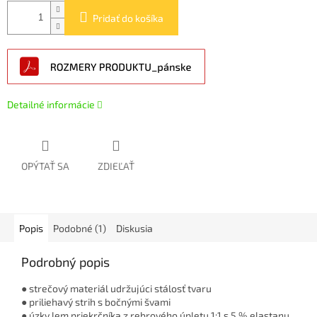
Pridať do košíka
Detailné informácie
OPÝTAŤ SA
ZDIEĽAŤ
Popis
Podobné (1)
Diskusia
Podrobný popis
● strečový materiál udržujúci stálosť tvaru
● priliehavý strih s bočnými švami
● úzky lem priekrčníka z rebrového úpletu 1:1 s 5 % elastanu