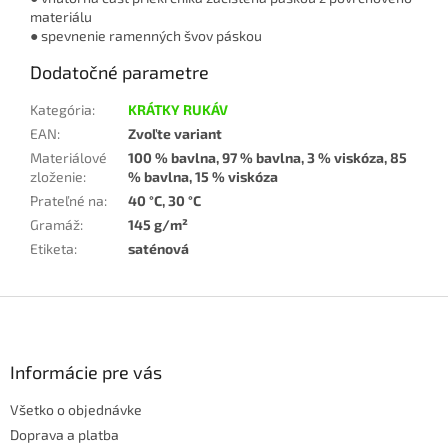
materiálu
● spevnenie ramenných švov páskou
Dodatočné parametre
Kategória
:
KRÁTKY RUKÁV
EAN
:
Zvoľte variant
Materiálové
100 % bavlna, 97 % bavlna, 3 % viskóza, 85
zloženie
:
% bavlna, 15 % viskóza
Prateľné na
:
40 °C, 30 °C
Gramáž
:
145 g/m²
Etiketa
:
saténová
Z
á
p
ä
Informácie pre vás
t
Všetko o objednávke
i
e
Doprava a platba