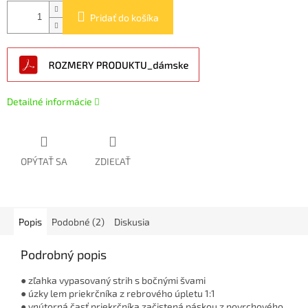
Pridať do košíka
Detailné informácie
OPÝTAŤ SA
ZDIEĽAŤ
Popis
Podobné (2)
Diskusia
Podrobný popis
● zľahka vypasovaný strih s bočnými švami
● úzky lem priekrčníka z rebrového úpletu 1:1
● vnútorná časť priekrčníka začistená páskou z povrchového