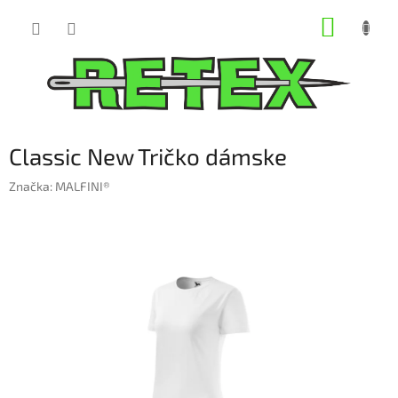
Prejsť
NÁKUP
na
obsah
KOŠÍK
Classic New Tričko dámske
Značka:
MALFINI®