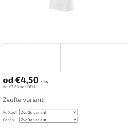
od
€4,50
/ ks
od
€3,66
bez DPH
Jednotková
Zvoľte variant
cena:
Veľkosť
Farba