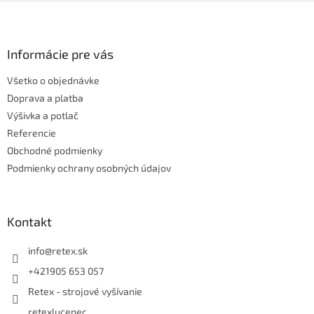
Z
á
p
ä
Informácie pre vás
t
Všetko o objednávke
i
e
Doprava a platba
Výšivka a potlač
Referencie
Obchodné podmienky
Podmienky ochrany osobných údajov
Kontakt
info
@
retex.sk
+421905 653 057
Retex - strojové vyšívanie
retexlucenec