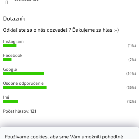
Dotazník
Odkiaľ ste sa o nás dozvedeli? Ďakujeme za hlas :-)
Instagram
(11%)
Facebook
(7%)
Google
(34%)
Osobné odporučenie
(36%)
Iné
(12%)
Počet hlasov:
121
Sledujete našu prácu na Facebooku a Instagrame
Používame cookies, aby sme Vám umožnili pohodlné