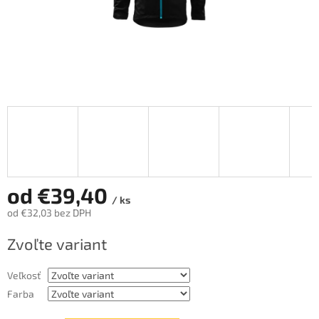
od
€39,40
/ ks
od
€32,03
bez DPH
Jednotková
Zvoľte variant
cena:
Veľkosť
Farba