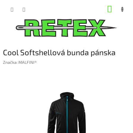
Prejsť
NÁKUP
na
obsah
KOŠÍK
Cool Softshellová bunda pánska
Značka:
MALFINI®