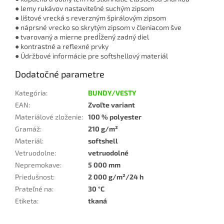
● lemy rukávov nastaviteľné suchým zipsom
● lištové vrecká s reverzným špirálovým zipsom
● náprsné vrecko so skrytým zipsom v členiacom šve
● tvarovaný a mierne predĺžený zadný diel
● kontrastné a reflexné prvky
● Údržbové informácie pre softshellový materiál
Dodatočné parametre
Kategória
:
BUNDY/VESTY
EAN
:
Zvoľte variant
Materiálové zloženie
:
100 % polyester
Gramáž
:
210 g/m²
Materiál
:
softshell
Vetruodolne
:
vetruodolné
Nepremokave
:
5 000 mm
Priedušnost
:
2 000 g/m²/24 h
Prateľné na
:
30 °C
Etiketa
:
tkaná