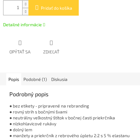
Pridať do košíka
Detailné informácie
OPÝTAŤ SA
ZDIEĽAŤ
Popis
Podobné (1)
Diskusia
Podrobný popis
● bez etikety - pripravené na rebranding
● rovný strih s bočnými švami
● neutrálny veľkostný štítok v bočnej časti priekrčníka
● nízkohlavicové rukávy
● dolný lem
● manžety a priekrčník z rebrového úpletu 2:2 s 5 % elastanu