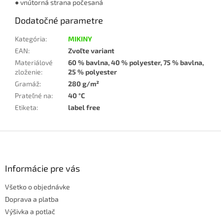
● vnútorná strana počesaná
Dodatočné parametre
Kategória
:
MIKINY
EAN
:
Zvoľte variant
Materiálové
60 % bavlna, 40 % polyester, 75 % bavlna,
zloženie
:
25 % polyester
Gramáž
:
280 g/m²
Prateľné na
:
40 °C
Etiketa
:
label free
Z
á
p
ä
Informácie pre vás
t
Všetko o objednávke
i
e
Doprava a platba
Výšivka a potlač