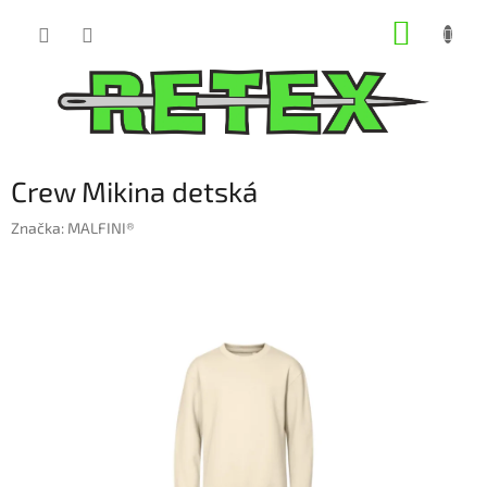
Prejsť
NÁKUP
na
obsah
KOŠÍK
Crew Mikina detská
Značka:
MALFINI®