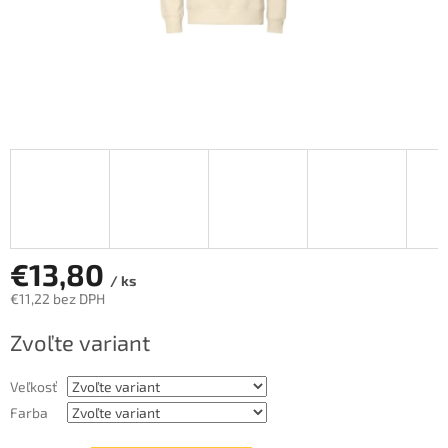
€13,80
/ ks
€11,22 bez DPH
Jednotková
Zvoľte variant
cena:
Veľkosť
Farba