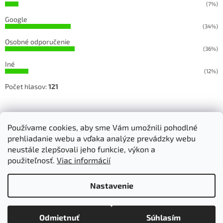
(7%)
Google
(34%)
Osobné odporučenie
(36%)
Iné
(12%)
Počet hlasov:
121
Sledujete našu prácu na Facebooku a Instagrame
Používame cookies, aby sme Vám umožnili pohodlné
prehliadanie webu a vďaka analýze prevádzky webu
neustále zlepšovali jeho funkcie, výkon a
použiteľnosť.
Viac informácií
Vytvoril Shoptet
Nastavenie
Copyright 2026
RETEX, s.r.o. - strojové vyšívanie
. Všetky práva
Odmietnuť
Súhlasím
vyhradené.