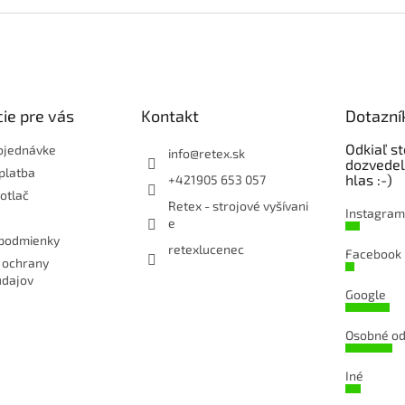
ie pre vás
Kontakt
Dotazní
Odkiaľ st
bjednávke
info
@
retex.sk
dozvedel
platba
hlas :-)
+421905 653 057
potlač
Retex - strojové vyšívani
Instagram
e
podmienky
retexlucenec
Facebook
 ochrany
údajov
Google
Osobné od
Iné