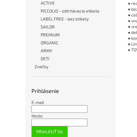
ACTIVE
● re
● be
PICCOLIO - odtrhávacia etiketa
● ce
LABEL FREE - bez etikety
● vn
● vr
SAILOR
● de
PREMIUM
● ko
ORGANIC
● Li
● T
ARMY
DETI
Značky
Prihlásenie
E-mail
Heslo
PRIHLÁSIŤ SA