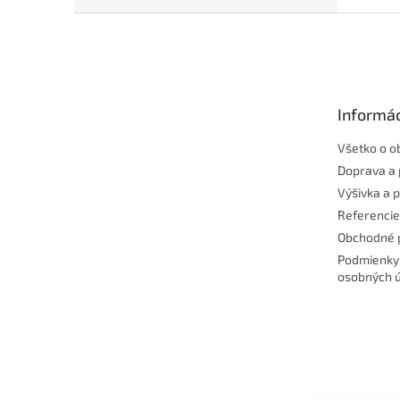
Z
á
p
ä
t
Informác
i
e
Všetko o o
Doprava a 
Výšivka a 
Referencie
Obchodné 
Podmienky
osobných 