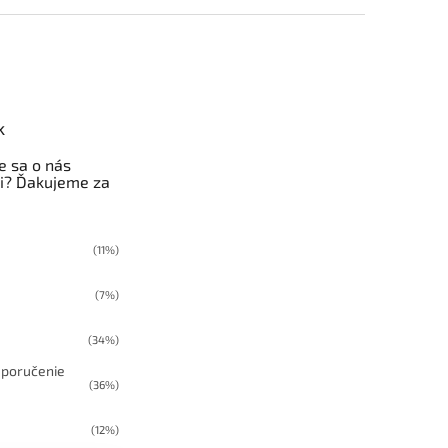
k
e sa o nás
i? Ďakujeme za
(11%)
(7%)
(34%)
poručenie
(36%)
(12%)