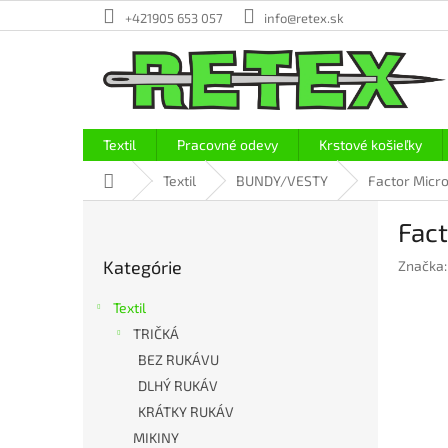
Prejsť
+421905 653 057
info@retex.sk
na
obsah
Textil
Pracovné odevy
Krstové košieľky
Domov
Textil
BUNDY/VESTY
Factor Micro
B
Fact
o
Preskočiť
č
Kategórie
Značka
kategórie
n
ý
Textil
p
TRIČKÁ
a
BEZ RUKÁVU
n
e
DLHÝ RUKÁV
l
KRÁTKY RUKÁV
MIKINY