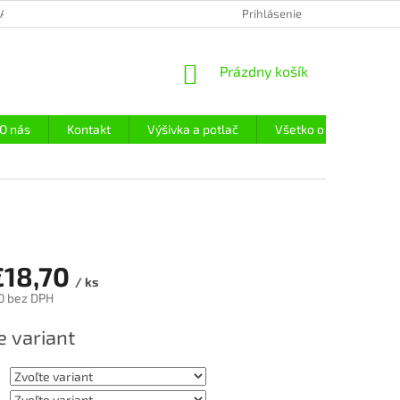
LAČ
REFERENCIE
OBCHODNÉ PODMIENKY
Prihlásenie
PODMIENKY OCH
NÁKUPNÝ
Prázdny košík
KOŠÍK
O nás
Kontakt
Výšivka a potlač
Všetko o objednávke
€18,70
/ ks
0
bez DPH
ová
e variant