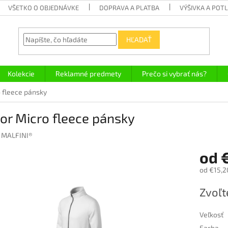
VŠETKO O OBJEDNÁVKE
DOPRAVA A PLATBA
VÝŠIVKA A POT
HĽADAŤ
Kolekcie
Reklamné predmety
Prečo si vybrať nás?
 fleece pánsky
or Micro fleece pánsky
:
MALFINI®
od
od
€15,2
Jednotk
Zvoľt
cena:
Veľkosť
Farba