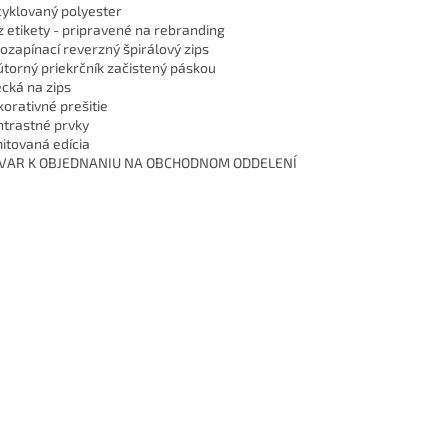
cyklovaný polyester
z etikety - pripravené na rebranding
lozapínací reverzný špirálový zips
útorný priekrčník začistený páskou
ecká na zips
korativné prešitie
ntrastné prvky
mitovaná edícia
OVAR K OBJEDNANIU NA OBCHODNOM ODDELENÍ