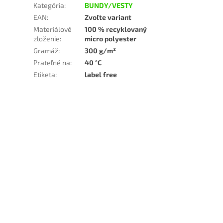
Kategória
:
BUNDY/VESTY
EAN
:
Zvoľte variant
Materiálové
100 % recyklovaný
zloženie
:
micro polyester
Gramáž
:
300 g/m²
Prateľné na
:
40 °C
Etiketa
:
label free