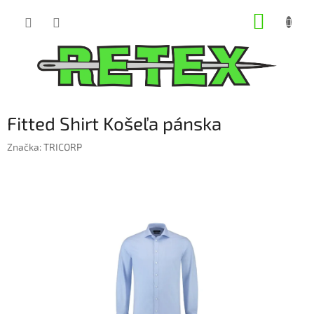
Prejsť
NÁKUP
na
obsah
KOŠÍK
Fitted Shirt Košeľa pánska
Značka:
TRICORP