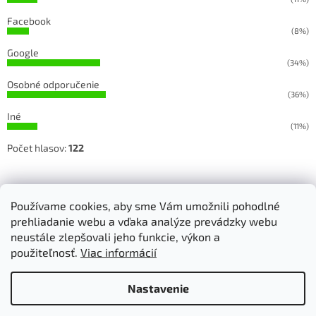
Facebook
(8%)
Google
(34%)
Osobné odporučenie
(36%)
Iné
(11%)
Počet hlasov:
122
Sledujete našu prácu na Facebooku a Instagrame
Používame cookies, aby sme Vám umožnili pohodlné
prehliadanie webu a vďaka analýze prevádzky webu
neustále zlepšovali jeho funkcie, výkon a
použiteľnosť.
Viac informácií
Vytvoril Shoptet
Nastavenie