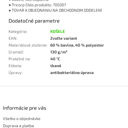
● Tricorp číslo produktu: 705007
● TOVAR K OBJEDNANIU NA OBCHODNOM ODDELENÍ
Dodatočné parametre
Kategória
:
KOŠELE
EAN
:
Zvoľte variant
Materiálové zloženie
:
60 % bavlna, 40 % polyester
Gramáž
:
130 g/m²
Prateľné na
:
40 °C
Etiketa
:
tkaná
Úpravy
:
antibakteriálna úprava
Z
á
p
ä
Informácie pre vás
t
Všetko o objednávke
i
e
Doprava a platba