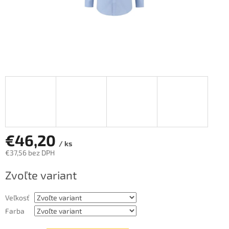
€46,20
/ ks
€37,56 bez DPH
Jednotková
Zvoľte variant
cena:
Veľkosť
Farba