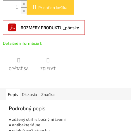
Pridať do košíka
Detailné informácie
OPÝTAŤ SA
ZDIEĽAŤ
Popis
Diskusia
Značka
Podrobný popis
● zúžený strih s bočnými švami
● antibakteriálne
● odolné voči zápachu