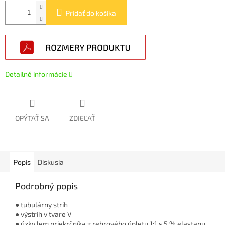
Pridať do košíka
Detailné informácie
OPÝTAŤ SA
ZDIEĽAŤ
Popis
Diskusia
Podrobný popis
● tubulárny strih
● výstrih v tvare V
● úzky lem priekrčníka z rebrového úpletu 1:1 s 5 % elastanu