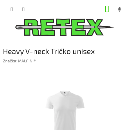
Prejsť
NÁKUP
na
obsah
KOŠÍK
Heavy V-neck Tričko unisex
Značka:
MALFINI®