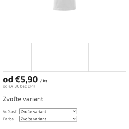
od
€5,90
/ ks
od
€4,80
bez DPH
Jednotková
Zvoľte variant
cena:
Veľkosť
Farba