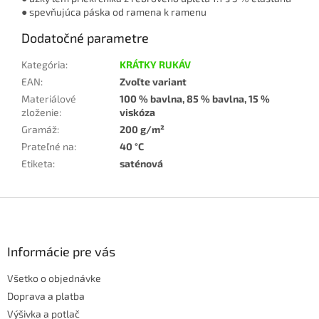
● spevňujúca páska od ramena k ramenu
Dodatočné parametre
Kategória
:
KRÁTKY RUKÁV
EAN
:
Zvoľte variant
Materiálové
100 % bavlna, 85 % bavlna, 15 %
zloženie
:
viskóza
Gramáž
:
200 g/m²
Prateľné na
:
40 °C
Etiketa
:
saténová
Z
á
p
ä
Informácie pre vás
t
Všetko o objednávke
i
e
Doprava a platba
Výšivka a potlač