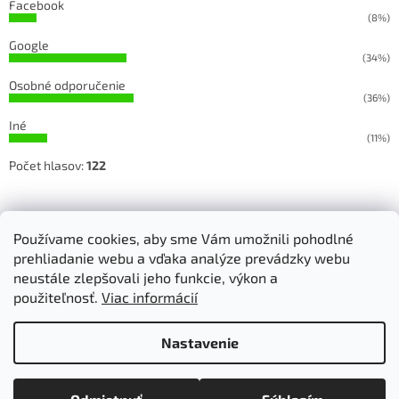
Facebook
(8%)
Google
(34%)
Osobné odporučenie
(36%)
Iné
(11%)
Počet hlasov:
122
Sledujete našu prácu na Facebooku a Instagrame
Používame cookies, aby sme Vám umožnili pohodlné
prehliadanie webu a vďaka analýze prevádzky webu
neustále zlepšovali jeho funkcie, výkon a
použiteľnosť.
Viac informácií
Vytvoril Shoptet
Nastavenie
Copyright 2026
RETEX, s.r.o. - strojové vyšívanie
. Všetky práva