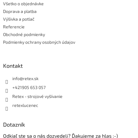
Všetko o objednávke
i
e
Doprava a platba
Výšivka a potlač
Referencie
Obchodné podmienky
Podmienky ochrany osobných údajov
Kontakt
info
@
retex.sk
+421905 653 057
Retex - strojové vyšívanie
retexlucenec
Dotazník
Odkiaľ ste sa o nás dozvedeli? Ďakujeme za hlas :-)