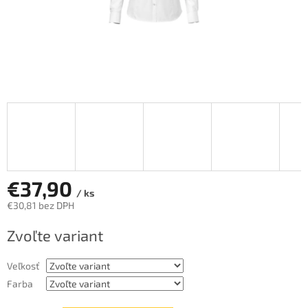
€37,90
/ ks
€30,81 bez DPH
Jednotková
Zvoľte variant
cena:
Veľkosť
Farba