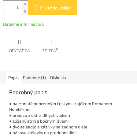
Pridať do košíka
Detailné informácie
OPÝTAŤ SA
ZDIEĽAŤ
Popis
Podobné (1)
Diskusia
Podrobný popis
● navrhnuté popredným českým krajčírom Romanom
Humlíčkom
● priadza z extra dlhých vlákien
● zúžený strih s bočnými švami
● dvojté sedlo a zášivky na zadnom diele
● pásove záševky na prednom dieli