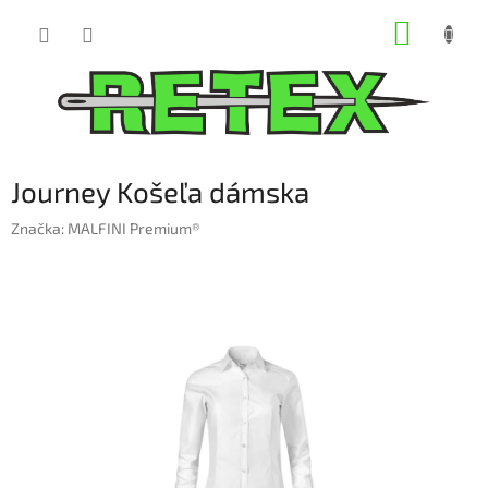
Prejsť
NÁKUP
na
obsah
KOŠÍK
Journey Košeľa dámska
Značka:
MALFINI Premium®