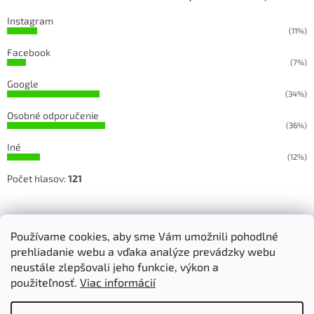
Instagram
(11%)
Facebook
(7%)
Google
(34%)
Osobné odporučenie
(36%)
Iné
(12%)
Počet hlasov:
121
Sledujete našu prácu na Facebooku a Instagrame
Používame cookies, aby sme Vám umožnili pohodlné
prehliadanie webu a vďaka analýze prevádzky webu
neustále zlepšovali jeho funkcie, výkon a
použiteľnosť.
Viac informácií
Vytvoril Shoptet