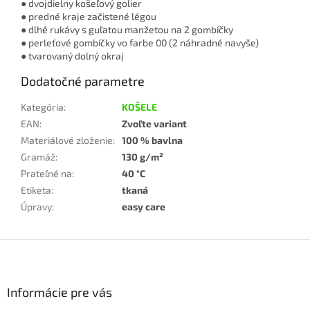
● dvojdielny košeľový golier
● predné kraje začistené légou
● dlhé rukávy s guľatou manžetou na 2 gombíčky
● perleťové gombíčky vo farbe 00 (2 náhradné navyše)
● tvarovaný dolný okraj
Dodatočné parametre
Kategória
:
KOŠELE
EAN
:
Zvoľte variant
Materiálové zloženie
:
100 % bavlna
Gramáž
:
130 g/m²
Prateľné na
:
40 °C
Etiketa
:
tkaná
Úpravy
:
easy care
Z
á
p
ä
Informácie pre vás
t