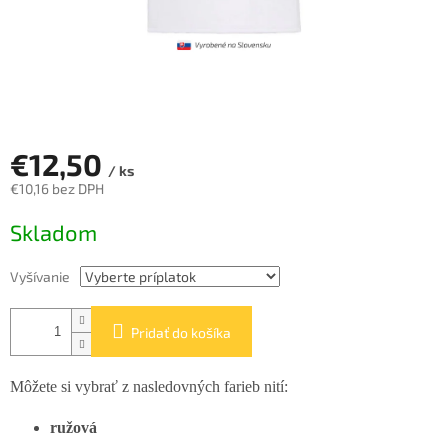
€12,50
/ ks
€10,16
bez DPH
Jednotková
Skladom
cena:
Vyšívanie
Pridať do košíka
Môžete si vybrať z nasledovných farieb nití:
ružová