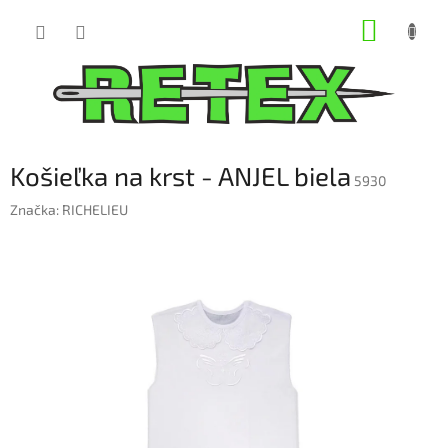
Prejsť
NÁKUP
na
obsah
KOŠÍK
Košieľka na krst - ANJEL biela
5930
Značka:
RICHELIEU