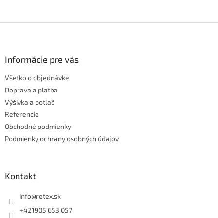
Z
á
p
ä
Informácie pre vás
t
Všetko o objednávke
i
e
Doprava a platba
Výšivka a potlač
Referencie
Obchodné podmienky
Podmienky ochrany osobných údajov
Kontakt
info
@
retex.sk
+421905 653 057