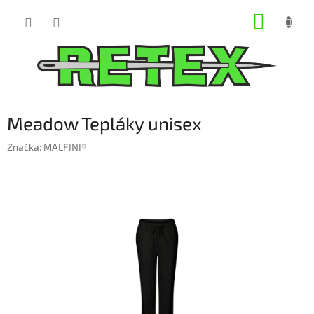
Prejsť
NÁKUP
na
obsah
KOŠÍK
Meadow Tepláky unisex
Značka:
MALFINI®