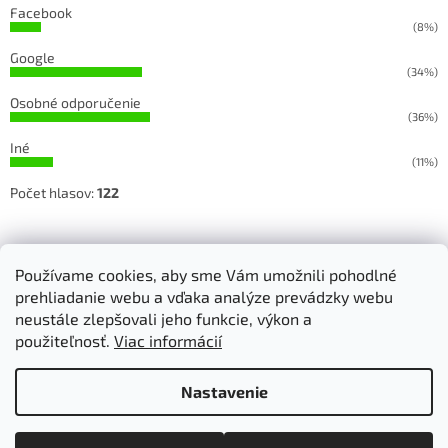
Facebook
(8%)
Google
(34%)
Osobné odporučenie
(36%)
Iné
(11%)
Počet hlasov:
122
Sledujete našu prácu na Facebooku a Instagrame
Používame cookies, aby sme Vám umožnili pohodlné
prehliadanie webu a vďaka analýze prevádzky webu
neustále zlepšovali jeho funkcie, výkon a
použiteľnosť.
Viac informácií
Vytvoril Shoptet
Nastavenie
Copyright 2026
RETEX, s.r.o. - strojové vyšívanie
. Všetky práva