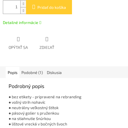
Pridať do košíka
Detailné informácie
OPÝTAŤ SA
ZDIEĽAŤ
Popis
Podobné (1)
Diskusia
Podrobný popis
● bez etikety - pripravené na rebranding
● voľný strih nohavíc
● neutrálny veľkostný štítok
● pásový golier s pruženkou
● na stiahnutie šnúrkou
● lištové vrecká v bočných švoch