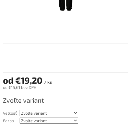
od
€19,20
/ ks
od
€15,61
bez DPH
Jednotková
Zvoľte variant
cena:
Veľkosť
Farba