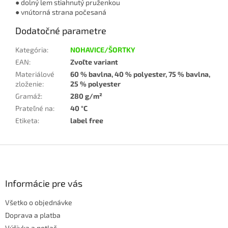
● dolný lem stiahnutý pruženkou
● vnútorná strana počesaná
Dodatočné parametre
Kategória
:
NOHAVICE/ŠORTKY
EAN
:
Zvoľte variant
Materiálové
60 % bavlna, 40 % polyester, 75 % bavlna,
zloženie
:
25 % polyester
Gramáž
:
280 g/m²
Prateľné na
:
40 °C
Etiketa
:
label free
Z
á
p
ä
Informácie pre vás
t
Všetko o objednávke
i
e
Doprava a platba
Výšivka a potlač