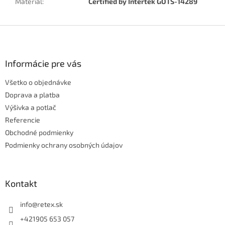
Materiál
:
Certified by Intertek GOTS-14289
Z
á
p
ä
Informácie pre vás
t
Všetko o objednávke
i
e
Doprava a platba
Výšivka a potlač
Referencie
Obchodné podmienky
Podmienky ochrany osobných údajov
Kontakt
info
@
retex.sk
+421905 653 057