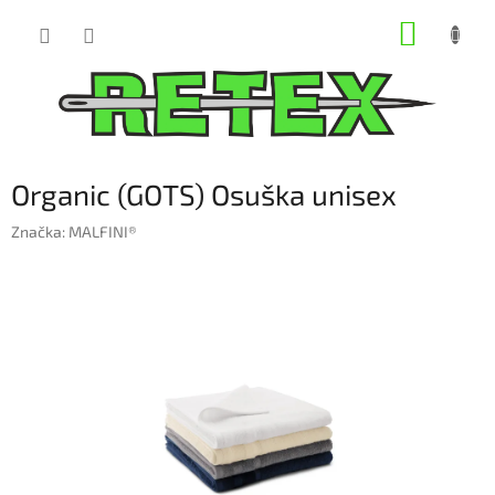
Prejsť
NÁKUP
na
obsah
KOŠÍK
Organic (GOTS) Osuška unisex
Značka:
MALFINI®