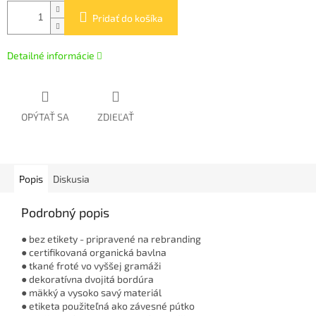
Pridať do košíka
Detailné informácie
OPÝTAŤ SA
ZDIEĽAŤ
Popis
Diskusia
Podrobný popis
● bez etikety - pripravené na rebranding
● certifikovaná organická bavlna
● tkané froté vo vyššej gramáži
● dekoratívna dvojitá bordúra
● mäkký a vysoko savý materiál
● etiketa použiteľná ako závesné pútko