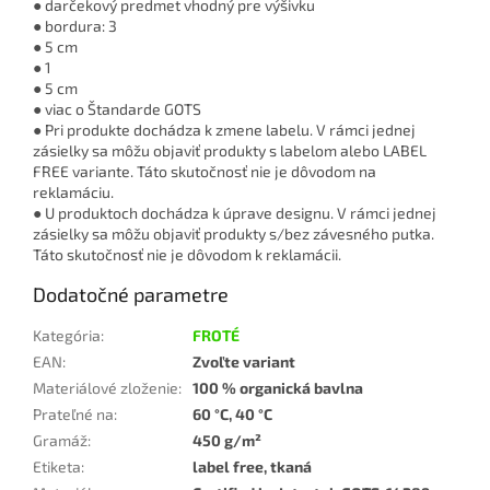
● darčekový predmet vhodný pre výšivku
● bordura: 3
● 5 cm
● 1
● 5 cm
● viac o Štandarde GOTS
● Pri produkte dochádza k zmene labelu. V rámci jednej
zásielky sa môžu objaviť produkty s labelom alebo LABEL
FREE variante. Táto skutočnosť nie je dôvodom na
reklamáciu.
● U produktoch dochádza k úprave designu. V rámci jednej
zásielky sa môžu objaviť produkty s/bez závesného putka.
Táto skutočnosť nie je dôvodom k reklamácii.
Dodatočné parametre
Kategória
:
FROTÉ
EAN
:
Zvoľte variant
Materiálové zloženie
:
100 % organická bavlna
Prateľné na
:
60 °C, 40 °C
Gramáž
:
450 g/m²
Etiketa
:
label free, tkaná