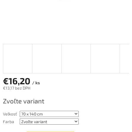
€16,20
/ ks
€13,17 bez DPH
Jednotková
Zvoľte variant
cena:
Veľkosť
Farba