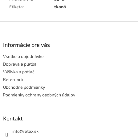
Etiketa
:
tkaná
Z
á
p
ä
Informácie pre vás
t
Všetko o objednávke
i
e
Doprava a platba
Výšivka a potlač
Referencie
Obchodné podmienky
Podmienky ochrany osobných údajov
Kontakt
info
@
retex.sk