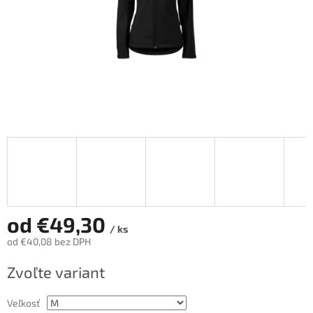
od
€49,30
/ ks
od
€40,08
bez DPH
Jednotková
Zvoľte variant
cena:
Veľkosť