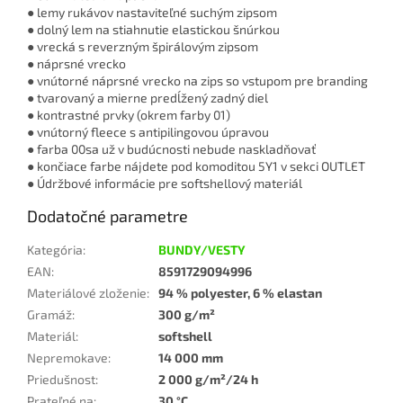
● lemy rukávov nastaviteľné suchým zipsom
● dolný lem na stiahnutie elastickou šnúrkou
● vrecká s reverzným špirálovým zipsom
● náprsné vrecko
● vnútorné náprsné vrecko na zips so vstupom pre branding
● tvarovaný a mierne predĺžený zadný diel
● kontrastné prvky (okrem farby 01)
● vnútorný fleece s antipilingovou úpravou
● farba 00sa už v budúcnosti nebude naskladňovať
● končiace farbe nájdete pod komoditou 5Y1 v sekci OUTLET
● Údržbové informácie pre softshellový materiál
Dodatočné parametre
Kategória
:
BUNDY/VESTY
EAN
:
8591729094996
Materiálové zloženie
:
94 % polyester, 6 % elastan
Gramáž
:
300 g/m²
Materiál
:
softshell
Nepremokave
:
14 000 mm
Priedušnost
:
2 000 g/m²/24 h
Prateľné na
:
30 °C