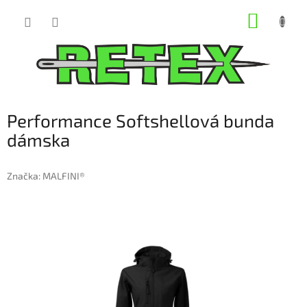
Prejsť
NÁKUP
na
obsah
KOŠÍK
Performance Softshellová bunda
dámska
Značka:
MALFINI®