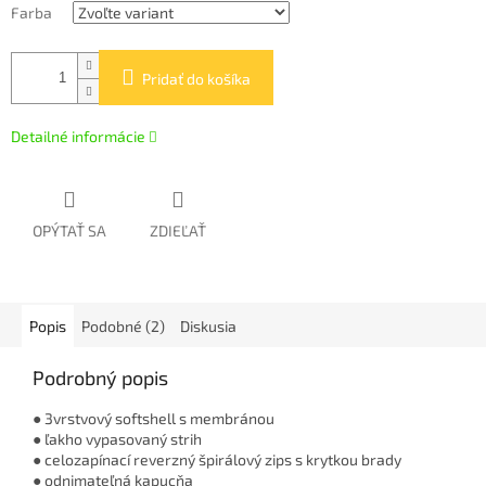
Farba
Pridať do košíka
Detailné informácie
OPÝTAŤ SA
ZDIEĽAŤ
Popis
Podobné (2)
Diskusia
Podrobný popis
● 3vrstvový softshell s membránou
● ľakho vypasovaný strih
● celozapínací reverzný špirálový zips s krytkou brady
● odnimateľná kapucňa