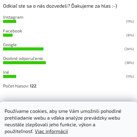
Odkiaľ ste sa o nás dozvedeli? Ďakujeme za hlas :-)
Instagram
(11%)
Facebook
(8%)
Google
(34%)
Osobné odporučenie
(36%)
Iné
(11%)
Počet hlasov:
122
Sledujete našu prácu na Facebooku a Instagrame
Používame cookies, aby sme Vám umožnili pohodlné
prehliadanie webu a vďaka analýze prevádzky webu
neustále zlepšovali jeho funkcie, výkon a
použiteľnosť.
Viac informácií