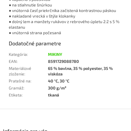
● na stiahnutie šnúrkou
● vnútorná časť priekrčníka začistená kontrastnou páskou
● nakladané vrecká v štýle klokanky
● dolný lem a manžety rukávov z rebrového úpletu 2:2 s 5 %
elastanu
● vnútorná strana počesaná
Dodatočné parametre
Kategória
:
MIKINY
EAN
:
8591729088780
Materiálové
65 % bavlna, 35 % polyester, 35 %
zloženie
:
viskóza
Prateľné na
:
40 °C, 30 °C
Gramáž
:
300 g/m²
Etiketa
:
tkaná
Z
á
p