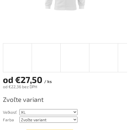
od
€27,50
/ ks
od
€22,36
bez DPH
Jednotková
Zvoľte variant
cena:
Veľkosť
Farba