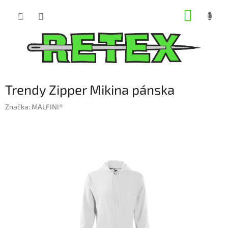
Prejsť
NÁKUP
na
obsah
KOŠÍK
Trendy Zipper Mikina pánska
Značka:
MALFINI®