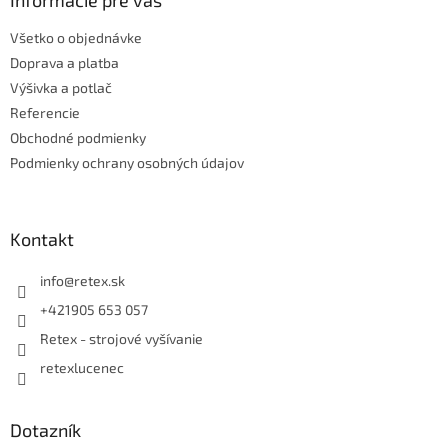
ä
Informácie pre vás
t
Všetko o objednávke
i
e
Doprava a platba
Výšivka a potlač
Referencie
Obchodné podmienky
Podmienky ochrany osobných údajov
Kontakt
info
@
retex.sk
+421905 653 057
Retex - strojové vyšívanie
retexlucenec
Dotazník