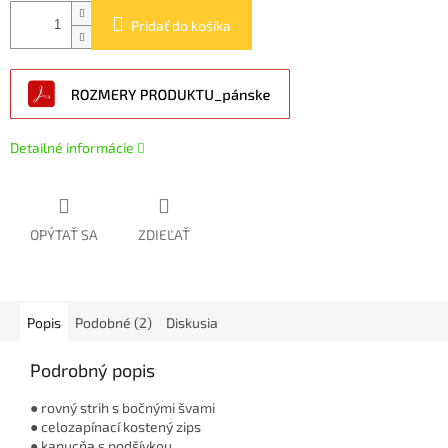
Pridať do košíka
Detailné informácie
OPÝTAŤ SA
ZDIEĽAŤ
Popis
Podobné (2)
Diskusia
Podrobný popis
● rovný strih s bočnými švami
● celozapínací kostený zips
● kapucňa s podšívkou