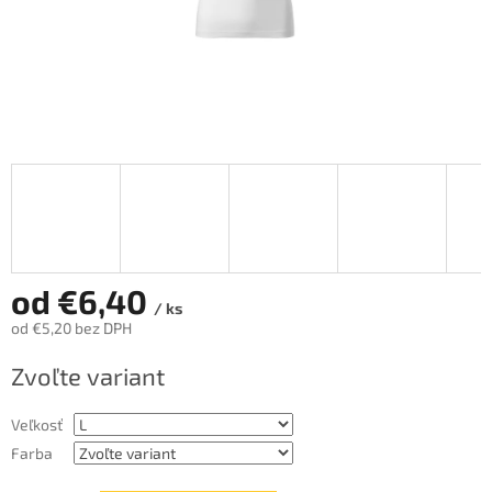
od
€6,40
/ ks
od
€5,20
bez DPH
Jednotková
Zvoľte variant
cena:
Veľkosť
Farba