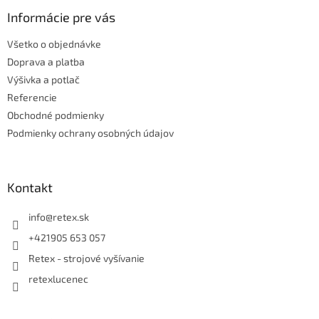
p
ä
Informácie pre vás
t
Všetko o objednávke
i
e
Doprava a platba
Výšivka a potlač
Referencie
Obchodné podmienky
Podmienky ochrany osobných údajov
Kontakt
info
@
retex.sk
+421905 653 057
Retex - strojové vyšívanie
retexlucenec