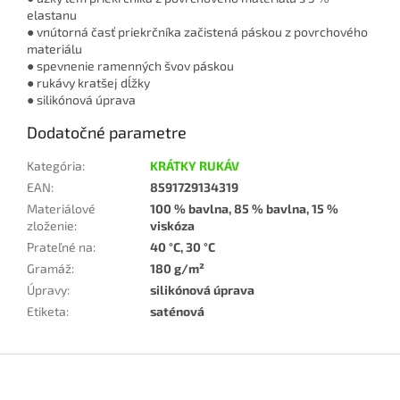
elastanu
● vnútorná časť priekrčníka začistená páskou z povrchového
materiálu
● spevnenie ramenných švov páskou
● rukávy kratšej dĺžky
● silikónová úprava
Dodatočné parametre
Kategória
:
KRÁTKY RUKÁV
EAN
:
8591729134319
Materiálové
100 % bavlna, 85 % bavlna, 15 %
zloženie
:
viskóza
Prateľné na
:
40 °C, 30 °C
Gramáž
:
180 g/m²
Úpravy
:
silikónová úprava
Etiketa
:
saténová
Z
á