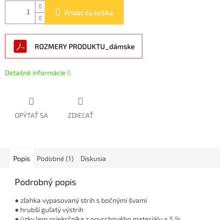
Pridať do košíka
Detailné informácie
OPÝTAŤ SA
ZDIEĽAŤ
Popis
Podobné (1)
Diskusia
Podrobný popis
● zľahka vypasovaný strih s bočnými švami
● hrubší guľatý výstrih
● úzky lem priekrčníka z povrchového materiálu s 5 %