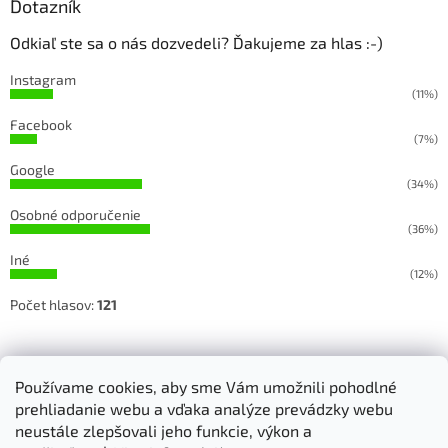
Dotazník
Odkiaľ ste sa o nás dozvedeli? Ďakujeme za hlas :-)
Instagram
(11%)
Facebook
(7%)
Google
(34%)
Osobné odporučenie
(36%)
Iné
(12%)
Počet hlasov:
121
Sledujete našu prácu na Facebooku a Instagrame
Používame cookies, aby sme Vám umožnili pohodlné
prehliadanie webu a vďaka analýze prevádzky webu
neustále zlepšovali jeho funkcie, výkon a