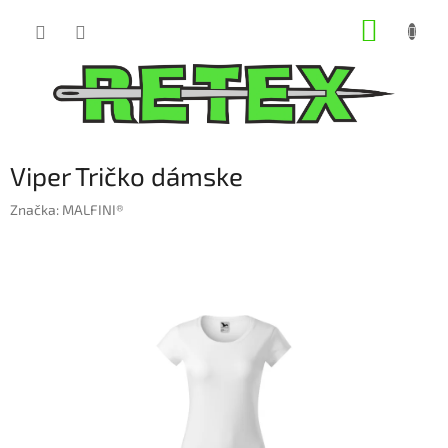
Prejsť
NÁKUP
na
obsah
KOŠÍK
Viper Tričko dámske
Značka:
MALFINI®