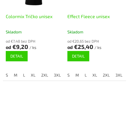
Colormix Tričko unisex
Effect Fleece unisex
Skladom
Skladom
od €7,48 bez DPH
od €20,65 bez DPH
€9,20
€25,40
od
od
/ ks
/ ks
DETAIL
DETAIL
S
M
L
XL
2XL
3XL
4XL
S
M
L
XL
2XL
3XL