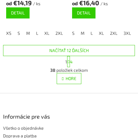
€14,19
€16,40
od
od
/ ks
/ ks
DETAIL
DETAIL
XS
S
M
L
XL
2XL
S
M
L
XL
2XL
3XL
NAČÍTAŤ 12 ĎALŠÍCH
S
1
4
t
O
r
38
položiek celkom
v
á
l
HORE
n
á
k
d
o
v
Z
a
a
c
á
n
i
p
i
e
ä
Informácie pre vás
e
p
t
r
Všetko o objednávke
i
v
e
Doprava a platba
k