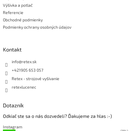
y
Výšivka a potlač
v
Referencie
ý
Obchodné podmienky
p
i
Podmienky ochrany osobných údajov
s
u
Kontakt
info
@
retex.sk
+421905 653 057
Retex - strojové vyšívanie
retexlucenec
Dotazník
Odkiaľ ste sa o nás dozvedeli? Ďakujeme za hlas :-)
Instagram
(11%)