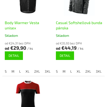
s
d
p
u
r
k
o
t
d
Body Warmer Vesta
Casual Softshellová bunda
o
u
unisex
pánska
v
k
Skladom
Skladom
t
o
od €24,31 bez DPH
od €35,93 bez DPH
€29,90
€44,19
od
od
v
/ ks
/ ks
DETAIL
DETAIL
S
M
L
XL
2XL
3XL
4XL
S
M
L
XL
2XL
3XL