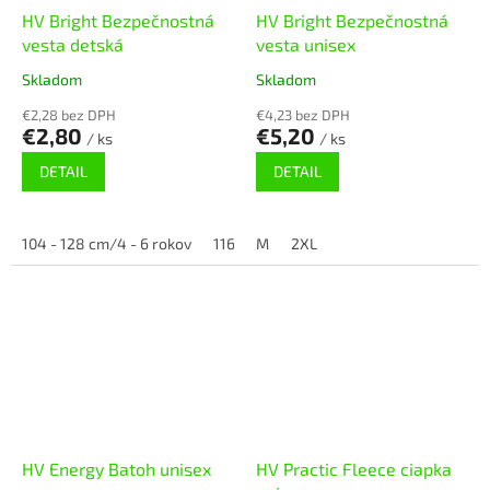
HV Bright Bezpečnostná
HV Bright Bezpečnostná
vesta detská
vesta unisex
Skladom
Skladom
€2,28 bez DPH
€4,23 bez DPH
€2,80
€5,20
/ ks
/ ks
DETAIL
DETAIL
104 - 128 cm/4 - 6 rokov
116 - 140 cm/6 - 8 rokov
M
2XL
HV Energy Batoh unisex
HV Practic Fleece ciapka