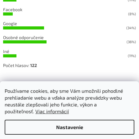
Facebook
(8%)
Google
(34%)
Osobné odporučenie
(36%)
Iné
(11%)
Počet hlasov:
122
Sledujete našu prácu na Facebooku a Instagrame
Používame cookies, aby sme Vám umožnili pohodlné
prehliadanie webu a vďaka analýze prevádzky webu
neustále zlepšovali jeho funkcie, výkon a
použiteľnosť.
Viac informácií
Vytvoril Shoptet
Nastavenie