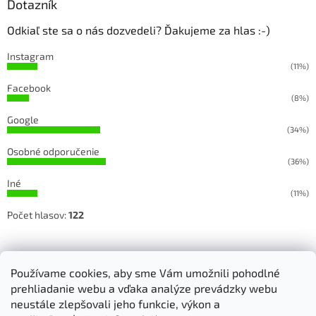
Dotazník
Odkiaľ ste sa o nás dozvedeli? Ďakujeme za hlas :-)
Instagram
(11%)
Facebook
(8%)
Google
(34%)
Osobné odporučenie
(36%)
Iné
(11%)
Počet hlasov:
122
Sledujete našu prácu na Facebooku a Instagrame
Používame cookies, aby sme Vám umožnili pohodlné
prehliadanie webu a vďaka analýze prevádzky webu
neustále zlepšovali jeho funkcie, výkon a