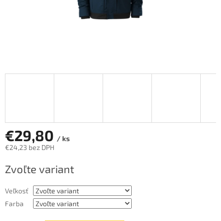
€29,80
/ ks
€24,23 bez DPH
Jednotková
Zvoľte variant
cena:
Veľkosť
Farba