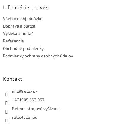
p
ä
Informácie pre vás
t
Všetko o objednávke
i
e
Doprava a platba
Výšivka a potlač
Referencie
Obchodné podmienky
Podmienky ochrany osobných údajov
Kontakt
info
@
retex.sk
+421905 653 057
Retex - strojové vyšívanie
retexlucenec