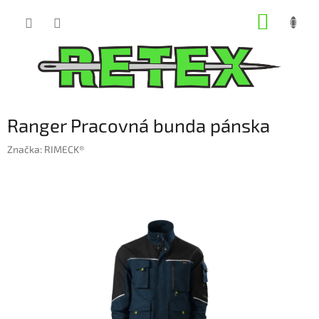
Prejsť
NÁKUP
na
obsah
KOŠÍK
Ranger Pracovná bunda pánska
Značka:
RIMECK®