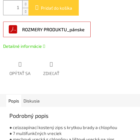
Pridať do košíka
Detailné informácie
OPÝTAŤ SA
ZDIEĽAŤ
Popis
Diskusia
Podrobný popis
● celozapínací kostený zips s krytkou brady a chlopňou
● 7 multifunkčných vreciek
● mechové vrecká s chlopňou a lištové vrecká na zips