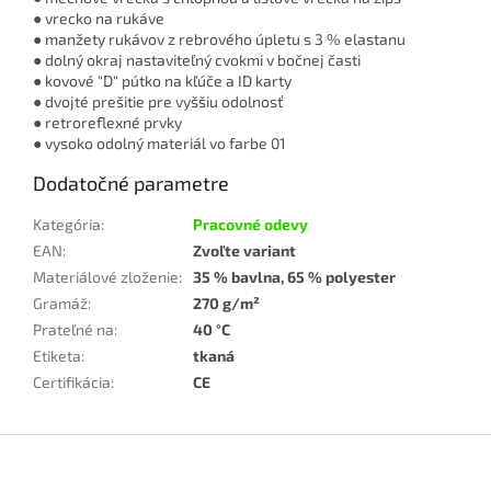
● vrecko na rukáve
● manžety rukávov z rebrového úpletu s 3 % elastanu
● dolný okraj nastaviteľný cvokmi v bočnej časti
● kovové "D" pútko na kľúče a ID karty
● dvojté prešitie pre vyššiu odolnosť
● retroreflexné prvky
● vysoko odolný materiál vo farbe 01
Dodatočné parametre
Kategória
:
Pracovné odevy
EAN
:
Zvoľte variant
Materiálové zloženie
:
35 % bavlna, 65 % polyester
Gramáž
:
270 g/m²
Prateľné na
:
40 °C
Etiketa
:
tkaná
Certifikácia
:
CE
Z
á