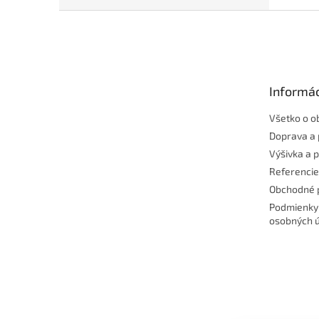
Z
á
p
ä
t
Informác
i
e
Všetko o o
Doprava a 
Výšivka a 
Referencie
Obchodné 
Podmienky
osobných 