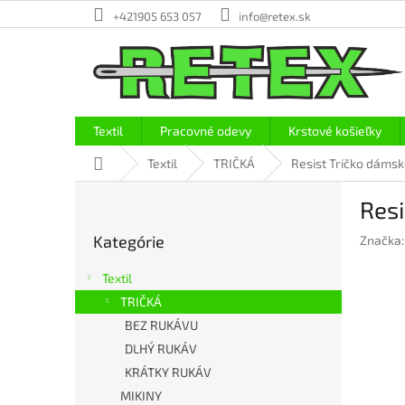
Prejsť
+421905 653 057
info@retex.sk
na
obsah
Textil
Pracovné odevy
Krstové košieľky
Domov
Textil
TRIČKÁ
Resist Tričko dáms
B
Resi
o
Preskočiť
č
Kategórie
Značka
kategórie
n
ý
Textil
p
TRIČKÁ
a
BEZ RUKÁVU
n
e
DLHÝ RUKÁV
l
KRÁTKY RUKÁV
MIKINY