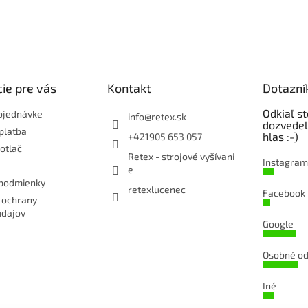
ie pre vás
Kontakt
Dotazní
Odkiaľ st
bjednávke
info
@
retex.sk
dozvedel
platba
hlas :-)
+421905 653 057
potlač
Retex - strojové vyšívani
Instagram
e
podmienky
retexlucenec
Facebook
 ochrany
údajov
Google
Osobné od
Iné