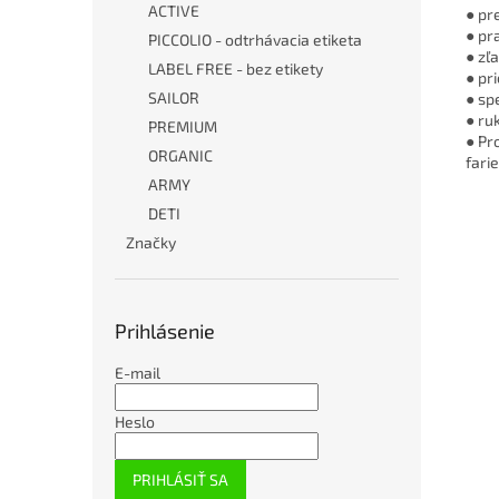
ACTIVE
● pr
● pr
PICCOLIO - odtrhávacia etiketa
● zľ
LABEL FREE - bez etikety
● pr
SAILOR
● sp
● ru
PREMIUM
● Pr
ORGANIC
fari
ARMY
DETI
Značky
Prihlásenie
E-mail
Heslo
PRIHLÁSIŤ SA