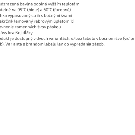
edzrazená bavlna odolná vyšším teplotám
ateľné na 95°C (biele) a 60°C (farebné)
ahka vypasovaný strih s bočnými švami
iekrčník lemovaný rebrovým úpletom 1:1
evnenie ramenných švov páskou
kávy kratšej dĺžky
odukt je dostupný v dvoch variantách: s/bez labelu v bočnom šve (viď p
eb). Varianta s brandom labelu len do vypredania zásob.