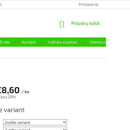
LAČ
REFERENCIE
OBCHODNÉ PODMIENKY
Prihlásenie
PODMIENKY OCH
NÁKUPNÝ
Prázdny košík
KOŠÍK
O nás
Kontakt
Výšivka a potlač
Všetko o objednávke
€8,60
/ ks
bez DPH
ová
e variant