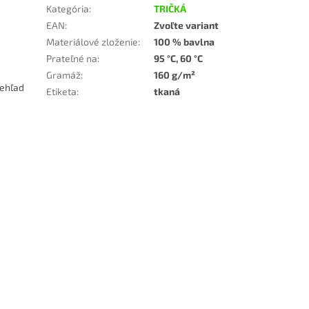
Kategória
:
TRIČKÁ
EAN
:
Zvoľte variant
Materiálové zloženie
:
100 % bavlna
Prateľné na
:
95 °C, 60 °C
Gramáž
:
160 g/m²
rehľad
Etiketa
:
tkaná