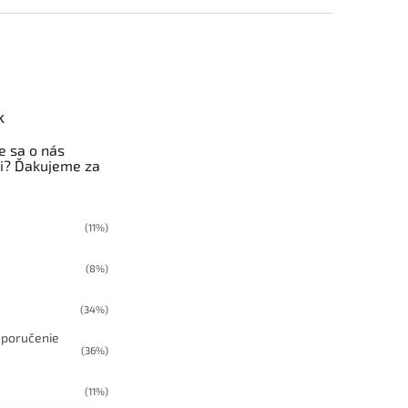
k
e sa o nás
i? Ďakujeme za
(11%)
(8%)
(34%)
poručenie
(36%)
(11%)