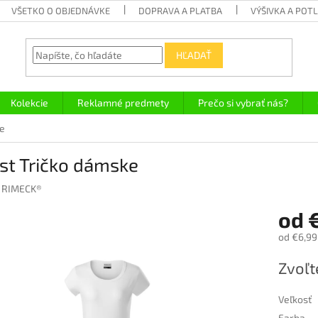
VŠETKO O OBJEDNÁVKE
DOPRAVA A PLATBA
VÝŠIVKA A POT
HĽADAŤ
Kolekcie
Reklamné predmety
Prečo si vybrať nás?
ke
st Tričko dámske
:
RIMECK®
od
od
€6,99
Jednotk
Zvoľt
cena:
Veľkosť
Farba